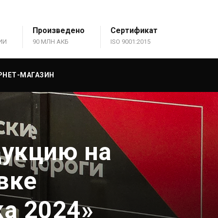
Произведено
Сертификат
ИИ
90 МЛН АКБ
ISO 9001:2015
РНЕТ-МАГАЗИН
дукцию на
вке
а 2024»