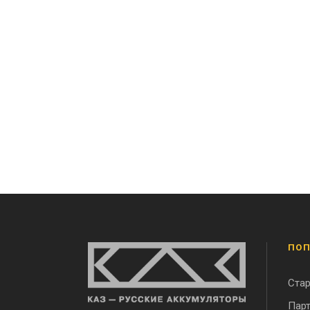
ПОП
Ста
Парт