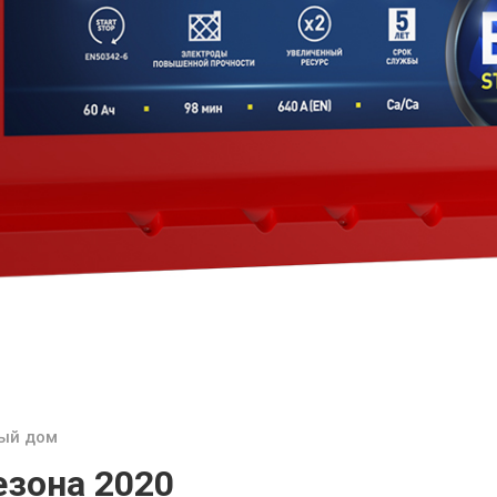
ый дом
езона 2020