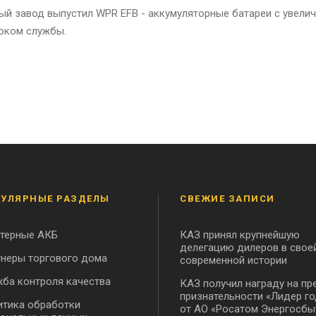
ный завод выпустил WPR EFB - аккумуляторные батареи с увели
оком службы.
УЛЯРНЫЕ РАЗДЕЛЫ
СВЕЖИЕ ЗАПИСИ
ртерные АКБ
КАЗ принял крупнейшую
делегацию дилеров в свое
неры торгового дома
современной истории
ба контроля качества
КАЗ получил награду на пр
признательности «Лидер го
тика обработки
от АО «Росатом Энергосбы