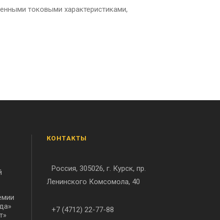
ченными токовыми характеристиками,
КОНТАКТЫ
Россия, 305026, г. Курск, пр.
й
Ленинского Комсомола, 40
емии
да»
+7 (4712) 22-77-88
т»