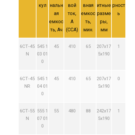
кул
нальн
вой
вная
итные
рност
ая
ток,
емкос
разме
ь
емкос
А
ть,
ры,
ть, Ач
(CCA)
мин.
мм
6СТ-45
545 1
45
410
65
207х17
1
N
03 01
5х190
0
6СТ-45
545 1
45
410
65
207х17
0
NR
04 01
5х190
0
6СТ-55
555 1
55
480
88
242х17
1
N
07 01
5х190
0