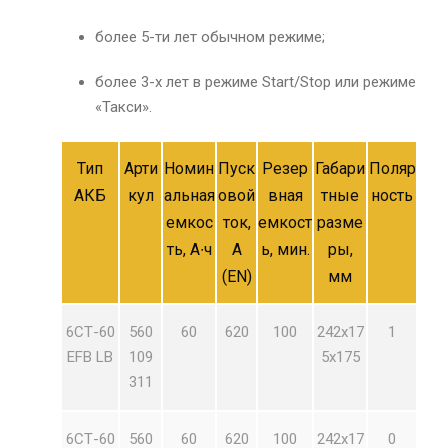
более 5-ти лет обычном режиме;
более 3-х лет в режиме Start/Stop или режиме
«Такси».
Тип
Арти
Номин
Пуск
Резер
Габари
Поляр
АКБ
кул
альная
овой
вная
тные
ность
емкос
ток,
емкост
разме
ть, А∙ч
А
ь, мин.
ры,
(EN)
мм
6СТ-60
560
60
620
100
242х17
1
EFB LB
109
5х175
311
6СТ-60
560
60
620
100
242х17
0