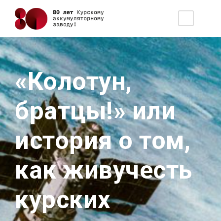
«Колотун,
братцы!» или
история о том,
как живучесть
курских