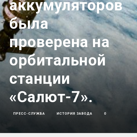
аккумуляторов
была
проверена на
орбитальной
станции
«Салют-7».
ПРЕСС-СЛУЖБА
ИСТОРИЯ ЗАВОДА
0