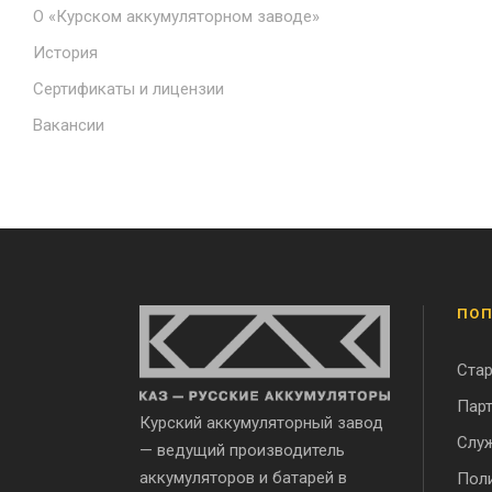
О «Курском аккумуляторном заводе»
История
Сертификаты и лицензии
Вакансии
ПОП
Ста
Парт
Курский аккумуляторный завод
Служ
— ведущий производитель
аккумуляторов и батарей в
Поли