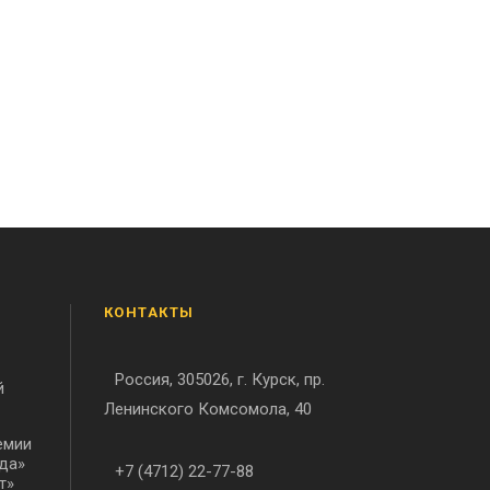
КОНТАКТЫ
Россия, 305026, г. Курск, пр.
й
Ленинского Комсомола, 40
емии
да»
+7 (4712) 22-77-88
т»